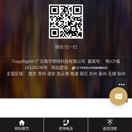
微信 扫一扫
CopyRight© 广东璨华照明科技有限公司 备案号：
粤ICP备
16126138号
网站建设：
主营区域：
南京
常州
淮安
连云港
南通
宿迁
苏州
泰州
无锡
徐州
网站首页
咨询电话
返回顶部