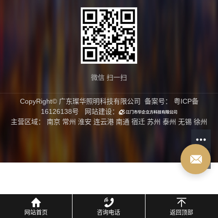
微信 扫一扫
CopyRight© 广东璨华照明科技有限公司 备案号：
粤ICP备
16126138号
网站建设：
主营区域：
南京
常州
淮安
连云港
南通
宿迁
苏州
泰州
无锡
徐州
网站首页
咨询电话
返回顶部