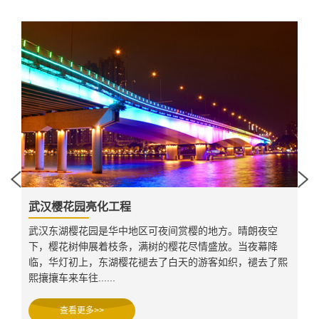
武汉樱花园亮化工程
空
武汉东湖樱花园是华中地区可夜间赏樱的地方。晴朗夜空
降
下，樱花树伸展着枝条，满树的樱花尽情盛放。当夜幕降
了熙
临，华灯初上，东湖樱花褪去了白天的游客如织，褪去了熙
熙攘攘车来车往......
查看更多>>