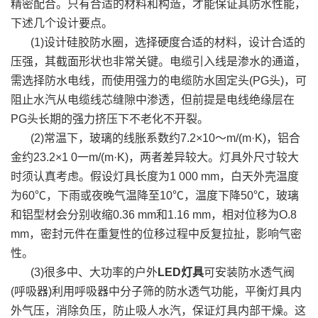
精密配合。只有合适的材料和构造，才能保证其防水性能，
下述几个设计要点。
(1)设计硅胶防水圈，选择硬度合适的材料，设计合适的
压强，其截面形状也非常关键。电缆引入线是渗水的通道，
需选择防水电线，而使用强力的电缆防水固定头(PG头)，可
阻止水汽从电缆线芯缝隙中渗透，但前提是电线绝缘层在
PG头长期的强力挤压下不老化不开裂。
(2)常温下，玻璃的线胀系数约7.2×10～m/(m·K)，铝合
金约23.2×1 0一m/(m·K)，两者差异较大。灯具外尺寸较大
时须认真考虑。假设灯具长度为1 000 mm，白天外壳温度
为60℃，下雨或夜晚气温降至10℃，温度下降50℃，玻璃
和铝型材会分别收缩0.36 mm和1.16 mm，相对位移为O.8
mm，密封元件在重复性的位移过程中反复拉扯，影响气密
性。
(3)很多中、大功率的户外
LED灯具
可安装防水透气阀
(呼吸器)利用呼吸器中分子筛的防水透气功能，平衡灯具内
外气压，消除负压，防止吸人水汽，保证灯具内部干燥。这