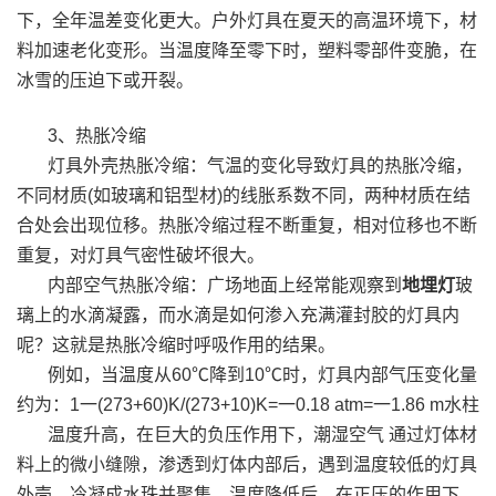
下，全年温差变化更大。户外灯具在夏天的高温环境下，材
料加速老化变形。当温度降至零下时，塑料零部件变脆，在
冰雪的压迫下或开裂。
3、热胀冷缩
灯具外壳热胀冷缩：气温的变化导致灯具的热胀冷缩，
不同材质(如玻璃和铝型材)的线胀系数不同，两种材质在结
合处会出现位移。热胀冷缩过程不断重复，相对位移也不断
重复，对灯具气密性破坏很大。
内部空气热胀冷缩：广场地面上经常能观察到
地埋灯
玻
璃上的水滴凝露，而水滴是如何渗入充满灌封胶的灯具内
呢？这就是热胀冷缩时呼吸作用的结果。
例如，当温度从60℃降到10℃时，灯具内部气压变化量
约为：1一(273+60)K/(273+10)K=一0.18 atm=一1.86 m水柱
温度升高，在巨大的负压作用下，潮湿空气 通过灯体材
料上的微小缝隙，渗透到灯体内部后，遇到温度较低的灯具
外壳，冷凝成水珠并聚集。温度降低后，在正压的作用下，