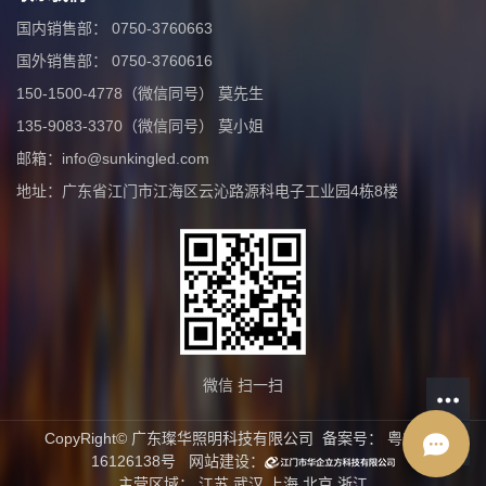
国内销售部： 0750-3760663
国外销售部： 0750-3760616
150-1500-4778（微信同号） 莫先生
135-9083-3370（微信同号） 莫小姐
邮箱：info@sunkingled.com
地址：广东省江门市江海区云沁路源科电子工业园4栋8楼
微信 扫一扫
CopyRight© 广东璨华照明科技有限公司 备案号：
粤ICP备
16126138号
网站建设：
主营区域：
江苏
武汉
上海
北京
浙江